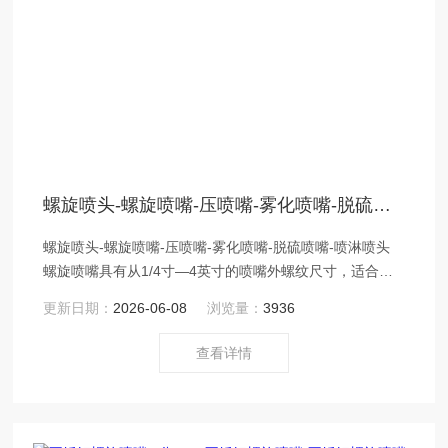
螺旋喷头-螺旋喷嘴-压喷嘴-雾化喷嘴-脱硫喷嘴-喷淋喷头-河北润和玻璃钢
螺旋喷头-螺旋喷嘴-压喷嘴-雾化喷嘴-脱硫喷嘴-喷淋喷头
螺旋喷嘴具有从1/4寸—4英寸的喷嘴外螺纹尺寸，适合多
数常见的管道，并具有多种流量和喷射角度可供选择，以
更新日期：
2026-06-08
浏览量：
3936
满足各种需求。螺旋喷嘴由PP塑料螺旋喷嘴、Cu铜螺旋喷
嘴、316不锈钢螺旋喷头、316L不锈钢螺旋喷头、PVDF不
查看详情
锈钢螺旋喷头或碳化硅材料螺旋喷头制造，以满足多样化
的应用需求。