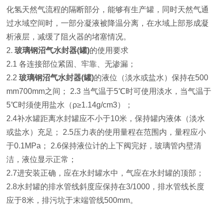
化氢天然气流程的隔断部分，能够有生产罐，同时天然气通
过水域空间时，一部分凝液被降温分离，在水域上部形成凝
析液层，减缓了阻火器的堵塞情况。
2.
玻璃钢沼气水封器(罐)
的使用要求
2.1 各连接部位紧固、牢靠、无渗漏；
2.2
玻璃钢沼气水封器(罐)
的液位（淡水或盐水）保持在500
mm700mm之间； 2.3 当气温于5℃时可使用淡水，当气温于
5℃时须使用盐水（ρ≥1.14g/cm3）；
2.4补水罐距离水封罐应不小于10米，保持罐内液体（淡水
或盐水）充足； 2.5压力表的使用量程在范围内，量程应小
于0.1MPa； 2.6保持液位计的上下阀完好，玻璃管内壁清
洁，液位显示正常；
2.7进安装正确，应在水封罐水中，气应在水封罐的顶部；
2.8水封罐的排水管线斜度应保持在3/1000，排水管线长度
应于8米，排污坑于末端管线500mm。