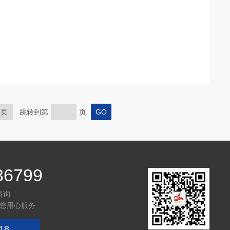
末页
跳转到第
页
36799
咨询
您用心服务
18