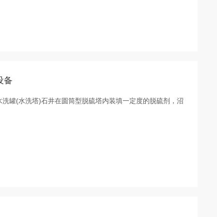
设备
气水洗罐(水洗塔)石井在圆筒型脱硫塔内装填一定度的脱硫剂，沼