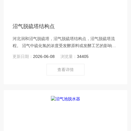
沼气脱硫塔结构点
河北润和沼气脱硫塔，沼气脱硫塔结构点，沼气脱硫塔流
程。 沼气中硫化氢的浓度受发酵原料或发酵工艺的影响，
原料不同沼气中的硫化氢含量变化也，一般在0.8-
更新日期：
2026-06-08
浏览量：
34405
14.5g/m?之间。其中以糖蜜废水及城粪发酵后沼气中的硫
化氢含量Z。
查看详情