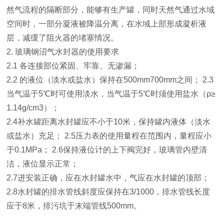
然气流程的隔断部分，能够有生产罐，同时天然气通过水域
空间时，一部分凝液被降温分离，在水域上部形成凝析液
层，减缓了阻火器的堵塞情况。
2. 玻璃钢沼气水封器的使用要求
2.1 各连接部位紧固、牢靠、无渗漏；
2.2 的液位（淡水或盐水）保持在500mm700mm之间； 2.3
当气温于5℃时可使用淡水，当气温于5℃时须使用盐水（ρ≥
1.14g/cm3）；
2.4补水罐距离水封罐应不小于10米，保持罐内液体（淡水
或盐水）充足； 2.5压力表的使用量程在范围内，量程应小
于0.1MPa； 2.6保持液位计的上下阀完好，玻璃管内壁清
洁，液位显示正常；
2.7进安装正确，应在水封罐水中，气应在水封罐的顶部；
2.8水封罐的排水管线斜度应保持在3/1000，排水管线长度
应于8米，排污坑于末端管线500mm。