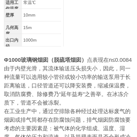
适用工
常温℃
作温度
壁厚
10mm
几何高
15m
度
出口内
1000m
径
Φ1000玻璃钢烟囱（脱硫塔烟囱）
点表现在n≤0.0084
由于内壁光滑，其流体输送压头损失小，因此，同一
种流量可以选用较小管径或较小功率的输送泵用于长
距离输送，口径管道还可以降安装费，缩减保温费，
取消防腐费、除修费乃“延年益寿"之善举。在冰冻介
质下，管道不会被冻裂。
在工业生产中，通过空排除各种经过处理达标废气的
烟囱或排气筒都存在防腐蚀问题，排气烟囱防腐蚀要
考虑的主要因素是：被气体的化学组成、温度、湿