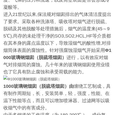
度、气体的压力和流速，以及筒壁表面是否会形成冷
凝酸等。
进入21世纪以来,保法规对烟囱排出的气体清洁度提出
了要求。采取各种洗涤塔、吸收塔对烟气进行脱硫、
脱硝及其他脱酸等处理措施后，烟气的温度来(45～9
5℃),尚存的未处理干净的SO3,SO2,HCL,HF等介质都
在其本身的露点温度以下，导致湿烟气的酸性增,对排
烟筒体表面的腐蚀性。针对强腐蚀湿烟气开始采用
Φ1
000玻璃钢烟囱（脱硫塔烟囱）
进行，以有效应对烟
气对排烟筒的腐蚀。几十年来的玻璃钢烟囱使用业绩
也了它具有防止腐蚀和承受荷载的能力。
1000玻璃钢烟囱（脱硫塔烟囱）由
缠绕工艺制成，具
有制作周期短，长，安装简单，轻，强度，性能、在
温下性能等点，而且可以增加喷淋器、过滤网等以吸
收烟气中的有害成分。