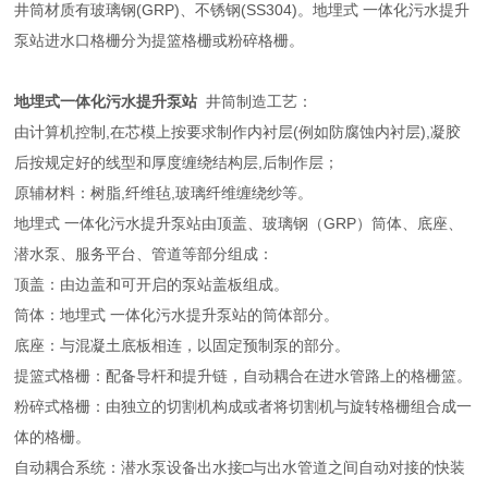
井筒材质有玻璃钢(GRP)、不锈钢(SS304)。地埋式 一体化污水提升
泵站进水口格栅分为提篮格栅或粉碎格栅。
地埋式一体化污水提升泵站
井筒制造工艺：
由计算机控制,在芯模上按要求制作内衬层(例如防腐蚀内衬层),凝胶
后按规定好的线型和厚度缠绕结构层,后制作层；
原辅材料：树脂,纤维毡,玻璃纤维缠绕纱等。
地埋式 一体化污水提升泵站由顶盖、玻璃钢（GRP）筒体、底座、
潜水泵、服务平台、管道等部分组成：
顶盖：由边盖和可开启的泵站盖板组成。
筒体：地埋式 一体化污水提升泵站的筒体部分。
底座：与混凝土底板相连，以固定预制泵的部分。
提篮式格栅：配备导杆和提升链，自动耦合在进水管路上的格栅篮。
粉碎式格栅：由独立的切割机构成或者将切割机与旋转格栅组合成一
体的格栅。
自动耦合系统：潜水泵设备出水接□与出水管道之间自动对接的快装