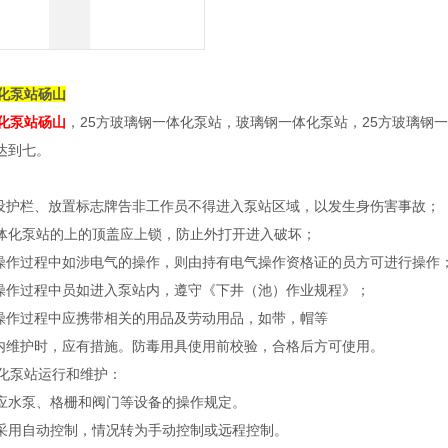
体化泵站砀山
体化泵站砀山
，25方玻璃钢一体化泵站，玻璃钢一体化泵站，25方玻璃钢
达到七。
架设护栏、放置标志牌告非工作员不得进入泵站区域，以发生身伤害事故；
钢一体化泵站的上的顶盖应上锁，防止外打开进入破坏；
护操作过程中如涉电气的操作，则由持有电气操作资格证的员方可进行操作
护操作过程中员如进入泵站内，遵守《下井（池）作业规程》；
护操作过程中应携带相关的用品及劳动用品，如带，帽等
体内维护时，应有措施。防毒用具使用前校验，合格后方可使用。
体化泵站运行和维护：
应水泵、格栅和阀门等设备的操作规定。
采用自动控制，情况转为手动控制或远程控制。