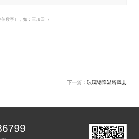
伯数字），如：三加四=7
下一篇：
玻璃钢降温塔凤县
36799