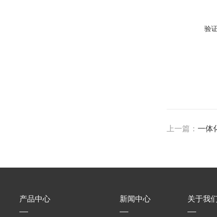
验
上一篇：
一体
产品中心
新闻中心
关于我