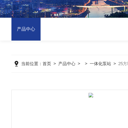
产品中心
当前位置：
首页
>
产品中心
> >
一体化泵站
>
25