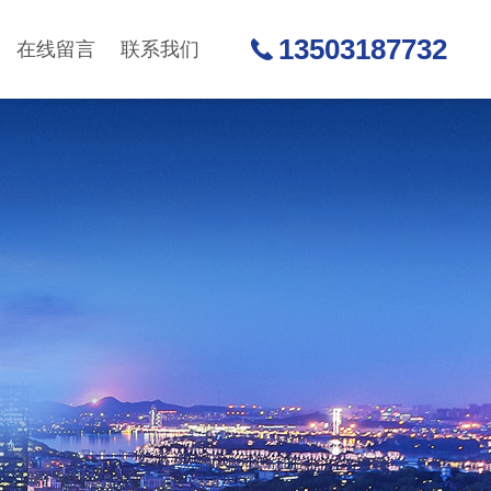
13503187732
在线留言
联系我们