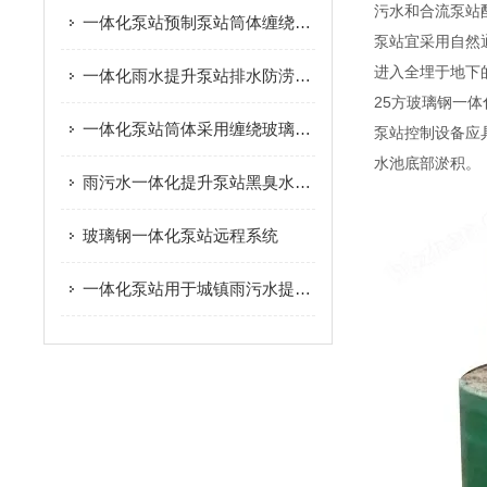
污水和合流泵站
一体化泵站预制泵站筒体缠绕玻璃钢分析
泵站宜采用自然
进入全埋于地下
一体化雨水提升泵站排水防涝工程
25方玻璃钢一体
一体化泵站筒体采用缠绕玻璃钢GRP
泵站控制设备应
水池底部淤积。
雨污水一体化提升泵站黑臭水治理
玻璃钢一体化泵站远程系统
一体化泵站用于城镇雨污水提升排放