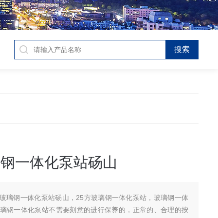
璃钢一体化泵站砀山
方玻璃钢一体化泵站砀山，25方玻璃钢一体化泵站，玻璃钢一体
玻璃钢一体化泵站不需要刻意的进行保养的，正常的、合理的按