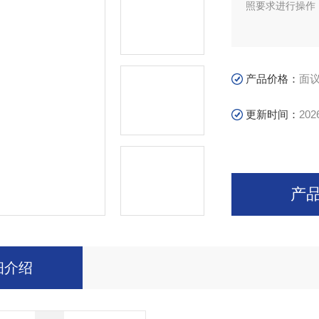
照要求进行操作
产品价格：
面
更新时间：
202
产
细介绍