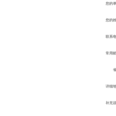
您的
您的
联系
常用
详细
补充