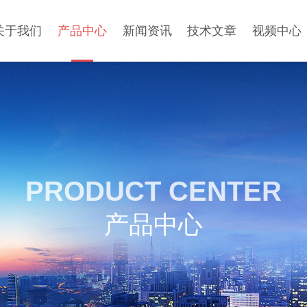
关于我们
产品中心
新闻资讯
技术文章
视频中心
PRODUCT CENTER
产品中心