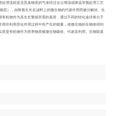
塔处理流程是含恶臭物质的气体经过去尘增湿或降温等预处理工艺
生物层），由附着生长在滤料上的微生物的代谢作用而被分解掉。生
用有机物作为其生长繁殖所需的基质，通过不同的转化途径将分子
作用并利用异化作用过程中所产生的能量，使微生物的生物体得到
实质是有机物作为营养物质被微生物吸收、代谢及利用。生物除臭