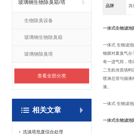
玻璃钢生物除臭箱/塔
品牌
其
生物除臭设备
一体式生物滤池
玻璃钢生物除臭箱
一体式 生物滤池
物膜对废臭气分
玻璃钢除臭塔
有一进气筒，塔
二无机传质填料
查看全部分类
喷淋总管与循液
液。
一体式 生物滤
相关文章
一体式生物滤池
洗涤塔危废综合处理