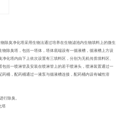
生物除臭净化塔采用生物法通过培养在生物滤池内生物填料上的微生
生物除臭塔，包括一塔体，塔体底端设有一循液槽，循液槽上方设
臭净化塔内由下上依次设置有三填料区，分别为无机传质填料区、
置包括一喷淋管及安装在喷淋管上的若干喷淋头，喷淋装置通过一
配药桶，配药桶通过一液泵与循液槽连接，配药桶内设有碱性溶
进行除臭。