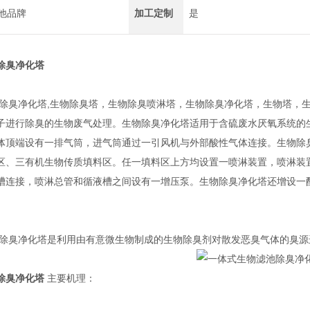
他品牌
加工定制
是
除臭净化塔
除臭净化塔,
生物除臭塔，生物除臭喷淋塔，生物除臭净化塔，生物塔，
子进行除臭的生物废气处理。生物除臭净化塔适用于含硫废水厌氧系统的
体顶端设有一排气筒，进气筒通过一引风机与外部酸性气体连接。生物除
区、三有机生物传质填料区。任一填料区上方均设置一喷淋装置，喷淋装
槽连接，喷淋总管和循液槽之间设有一增压泵。生物除臭净化塔还增设一
池除臭净化塔是利用由有意微生物制成的生物除臭剂对散发恶臭气体的臭源
除臭净化塔
主要机理：