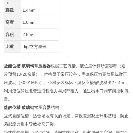
力
直径
1.4mm
高度
1.8mm
容积
2.5m³
比重
-kg/立方厘米
盐酸位槽,玻璃钢常压容器
根据工艺流量、液位度计算所需容积（通
常预留10-20余量）；位槽属于常压设备，需确保压力覆盖系统微正
压波动（≤0.01MPa）。位槽安装标比下游反应槽/酸洗槽出2～4m，
利用液位静压差管道沿程阻力与局部阻力，通过出水口调节阀控制流
量。
盐酸位槽,玻璃钢常压容器
结构：
立式盐酸位槽：适合场地有限的场景，需设置混凝土环形基础，防止
局部应力集中导致变形开裂。
卧式盐酸位槽：稳定性好，清掏维护便利，但占用平面空间，需结合