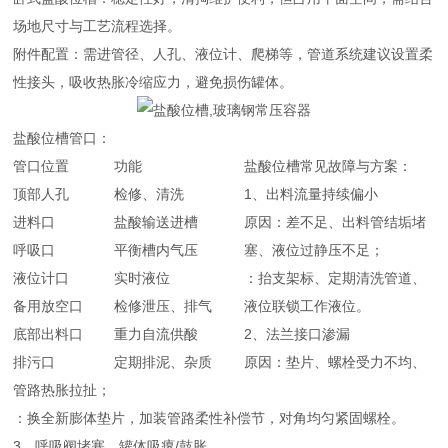
场地尺寸与工艺流程选择。
附件配置：需进管径、人孔、液位计、爬梯等，管道系统建议设置柔
性接头，吸收热胀冷缩应力，避免损伤罐体。
盐酸位槽管口：
管口位置
功能
盐酸位槽常见故障与方案：
顶部人孔
检修、清洗
1、出料流量持续偏小
进料口
盐酸输送进槽
原因：差不足、出料管结垢堵
呼吸口
平衡槽内气压
塞、液位过静压不足；
液位计口
实时液位
：抬支架标、定期清洗管道、
备用放空口
检修泄压、排气
液位联锁工作液位。
底部出料口
重力自流供酸
2、法兰接口渗漏
排污口
定期排泥、杂质
原因：垫片、螺栓受力不均、
管路热胀拉扯；
：换全新膨体垫片，加装管路柔性补偿节，对角均匀紧固螺栓。
3、呼吸阀堵塞，罐体吸瘪/鼓胀