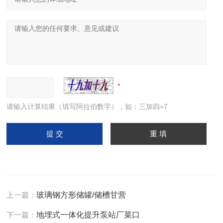
请输入计算结果（填写阿拉伯数字），如：三加四=7
上一篇：
玻璃钢方形储罐/储槽甘营
下一篇：
地埋式一体化提升泵站厂菜口