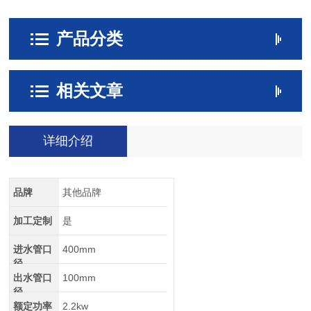
产品分类
相关文章
详细介绍
品牌
其他品牌
加工定制
是
进水管口
400mm
径
出水管口
100mm
径
额定功率
2.2kw