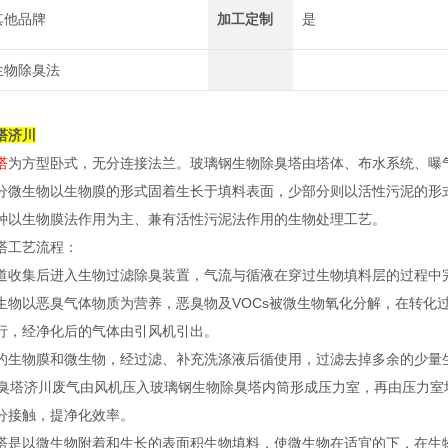
其他品牌
加工定制
是
生物除臭法
塔济川
塔
为方型卧式，无分连接法兰。玻璃钢生物除臭塔由塔体、布水系统、曝
分微生物以生物膜的形式固着生长于填料表面，少部分则以活性污泥的形
种以生物膜法作用为主、兼有活性污泥法作用的生物处理工艺。
塔工艺流程：
道收集后进入生物过滤除臭装置，气流与循液在穿过生物填料层的过程中
生物以恶臭气体物质为营养，恶臭物及VOCs被微生物氧化分解，在转化
行，经净化后的气体由引风机引出。
的生物膜和微生物，经过滤、补充洗涤液后循使用，过滤去掉多余的少量
废气由风机压入玻璃钢生物除臭塔内筒形成压力室，再由压力室
分接触，提净化效率。
塔是以微生物附着和生长的表面积生物填料，使微生物在适宜的下，在生