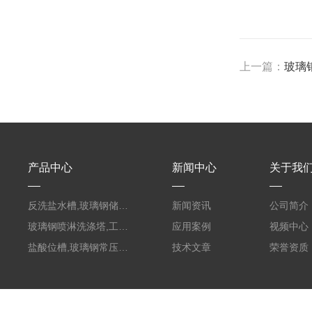
上一篇：
玻璃
产品中心
新闻中心
关于我
反洗盐水槽,玻璃钢储罐PVC外缠FRP
新闻资讯
公司简介
玻璃钢喷淋洗涤塔,工业酸碱废气处理装置
应用案例
视频中心
盐酸位槽,玻璃钢常压容器
技术文章
荣誉资质