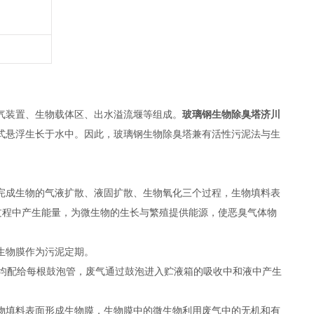
气装置、生物载体区、出水溢流堰等组成。
玻璃钢生物除臭塔济川
式悬浮生长于水中。因此，玻璃钢生物除臭塔兼有活性污泥法与生
完成生物的气液扩散、液固扩散、生物氧化三个过程，生物填料表
过程中产生能量，为微生物的生长与繁殖提供能源，使恶臭气体物
生物膜作为污泥定期。
均配给每根鼓泡管，废气通过鼓泡进入贮液箱的吸收中和液中产生
物填料表面形成生物膜，生物膜中的微生物利用废气中的无机和有