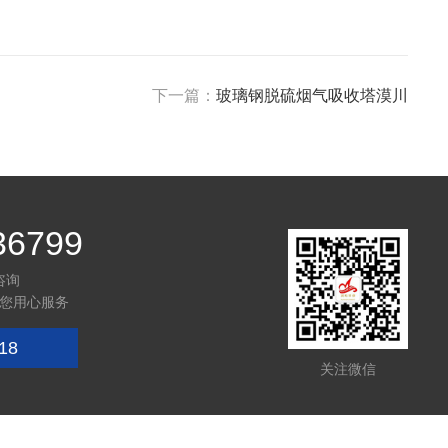
下一篇：
玻璃钢脱硫烟气吸收塔漠川
36799
咨询
您用心服务
18
关注微信