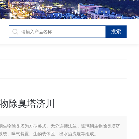
物除臭塔济川
钢生物除臭塔为方型卧式、无分连接法兰，玻璃钢生物除臭塔济
系统、曝气装置、生物载体区、出水溢流堰等组成。