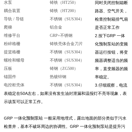
水泵
铸铁（HT250）
同时关闭控制箱断
耦合装置
铸铁（HT200）
路器、空气开关，
导轨 / 导链
不锈钢（SUS304）
检查控制箱排气扇
爬梯
铝合金
是否正常工作
维修平台
GRP+不锈钢
2.按下GRP 一体
粉碎格栅
铸铁壳体合金刀片
化预制泵站的变频
提篮格栅
不锈钢（SUS304）
器运行按钮，将变
螺栓和螺母
不锈钢（SUS304）
频器调整适当的频
压板
铸钢（ZG500）
率，直变频器的频
锚固件
热镀锌钢
率稳定。
电控柜壳体
不锈钢（SUS304）
3.仔细观察，电流
表稳定在50A左右，如果没有发生油封泄漏和温报灯不亮等现象，表
示该泵可以正常工作。
GRP 一体化预制泵站
一般采用地埋式，露出地面的部分类似于污水
检查井，基本不破坏周边的协调性。GRP 一体化预制泵站是提升污