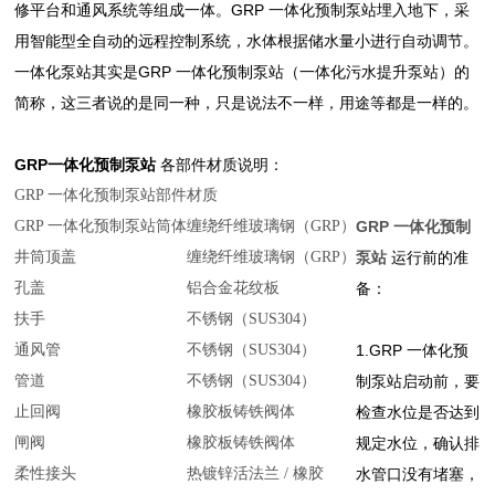
修平台和通风系统等组成一体。GRP 一体化预制泵站埋入地下，采
用智能型全自动的远程控制系统，水体根据储水量小进行自动调节。
一体化泵站其实是GRP 一体化预制泵站（一体化污水提升泵站）的
简称，这三者说的是同一种，只是说法不一样，用途等都是一样的。
GRP一体化预制泵站
各部件材质说明：
GRP 一体化预制泵站部件
材质
GRP 一体化预制泵站筒体
缠绕纤维玻璃钢（GRP）
GRP 一体化预制
井筒顶盖
缠绕纤维玻璃钢（GRP）
泵站
运行前的准
孔盖
铝合金花纹板
备：
扶手
不锈钢（SUS304）
通风管
不锈钢（SUS304）
1.GRP 一体化预
管道
不锈钢（SUS304）
制泵站启动前，要
止回阀
橡胶板铸铁阀体
检查水位是否达到
闸阀
橡胶板铸铁阀体
规定水位，确认排
柔性接头
热镀锌活法兰 / 橡胶
水管口没有堵塞，