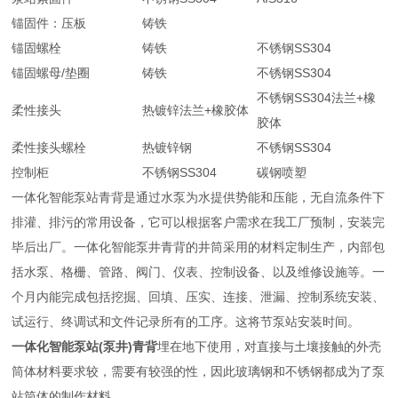
锚固件：压板
铸铁
锚固螺栓
铸铁
不锈钢SS304
锚固螺母/垫圈
铸铁
不锈钢SS304
不锈钢SS304法兰+橡
柔性接头
热镀锌法兰+橡胶体
胶体
柔性接头螺栓
热镀锌钢
不锈钢SS304
控制柜
不锈钢SS304
碳钢喷塑
一体化智能泵站青背是通过水泵为水提供势能和压能，无自流条件下
排灌、排污的常用设备，它可以根据客户需求在我工厂预制，安装完
毕后出厂。一体化智能泵井青背的井筒采用的材料定制生产，内部包
括水泵、格栅、管路、阀门、仪表、控制设备、以及维修设施等。一
个月内能完成包括挖掘、回填、压实、连接、泄漏、控制系统安装、
试运行、终调试和文件记录所有的工序。这将节泵站安装时间。
一体化智能泵站(泵井)青背
埋在地下使用，对直接与土壤接触的外壳
筒体材料要求较，需要有较强的性，因此玻璃钢和不锈钢都成为了泵
站筒体的制作材料。