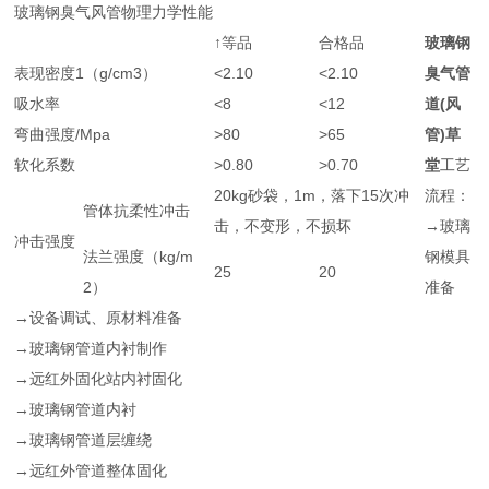
玻璃钢臭气风管物理力学性能
↑等品
合格品
玻璃钢
表现密度1（g/cm
3
）
<2.10
<2.10
臭气管
吸水率
<8
<12
道(风
弯曲强度/Mpa
>80
>65
管)草
软化系数
>0.80
>0.70
堂
工艺
20kg砂袋，1m，落下15次冲
流程：
管体抗柔性冲击
击，不变形，不损坏
→玻璃
冲击强度
法兰强度（kg/m
钢模具
25
20
2
）
准备
→设备调试、原材料准备
→玻璃钢管道内衬制作
→远红外固化站内衬固化
→玻璃钢管道内衬
→玻璃钢管道层缠绕
→远红外管道整体固化