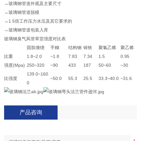
→玻璃钢管道外观及主要尺寸
→玻璃钢管道脱模
→1.5倍工作压力水压及其它要求的
→玻璃钢管道包装入库
玻璃钢臭气风管草堂强度对比表
固肽缠绕
手糊
结构钢
铸铁
聚氯乙烯
聚乙烯
比重
1.8~2.0
~1.8
7.83
7.34
1.5
0.95
强度(Mpa)
250~320
~90
433
187
50~60
~30
139.0~160.
比强度
~50.0
55.3
25.5
33.3~40.0
~31.6
0
产品咨询