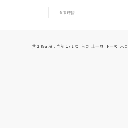
型的一种管道。
查看详情
共 1 条记录，当前 1 / 1 页 首页 上一页 下一页 末