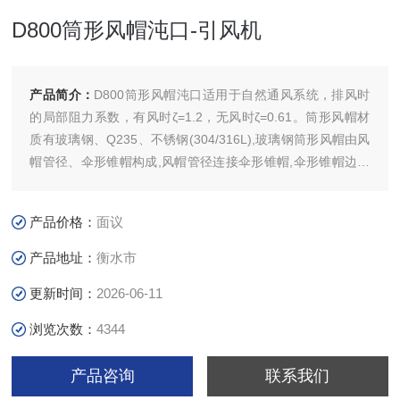
D800筒形风帽沌口-引风机
产品简介：
D800筒形风帽沌口适用于自然通风系统，排风时
的局部阻力系数，有风时ζ=1.2，无风时ζ=0.61。筒形风帽材
质有玻璃钢、Q235、不锈钢(304/316L),玻璃钢筒形风帽由风
帽管径、伞形锥帽构成,风帽管径连接伞形锥帽,伞形锥帽边缘
连接收集槽,收集槽底部有接液口。收集槽通过支撑架与伞形
锥帽连接固定。当气体通过管道或排气筒到达风帽时,冷凝产
产品价格：
面议
生的液滴进入收集槽后通过接液口引流废液收集池,从而达到
减
产品地址：
衡水市
更新时间：
2026-06-11
浏览次数：
4344
产品咨询
联系我们