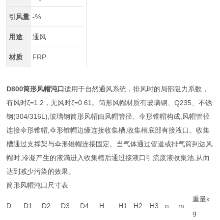
引风量
-%
用途
通风
材质
FRP
D800筒形风帽沌口
适用于自然通风系统，排风时的局部阻力系数，
有风时ζ=1.2，无风时ζ=0.61。筒形风帽材质有玻璃钢、Q235、不锈
钢(304/316L),玻璃钢筒形风帽由风帽管径、伞形锥帽构成,风帽管径
连接伞形锥帽,伞形锥帽边缘连接收集槽,收集槽底部有接液口。收集
槽通过支撑架与伞形锥帽连接固定。当气体通过管道或排气筒到达风
帽时,冷凝产生的液滴进入收集槽后通过接液口引流废液收集池,从而
达到减少污染的效果。
筒形风帽沌口尺寸表
重量k
D
D1
D2
D3
D4
H
H1
H2
H3
n
m
g