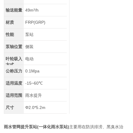
输送能量
49m³/h
材质
FRP(GRP)
性能
泵站
泵轴位置
侧装
叶轮吸入
电动
方式
公称压力
0.1Mpa
适用温度
-15~60℃
适用范围
雨水提升
尺寸
Φ2.0*5.2m
雨水管网提升泵站(一体化雨水泵站)
主要用在防洪排涝、黑臭水治