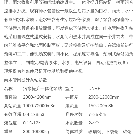
理、雨水收集利用等海绵城的建设中。一体化提升泵站是一种雨污合
流排水系统。现有排水管管径一般以生活污水量为目标。雨天，水中
有量的水和杂质，进水中含有生活垃圾等杂质。除了泵容易堵塞外，
下游污水管道的排放流量，容易造成下游污水溢出。雨水管网提升泵
站采用自耦立式湿式安装，水泵间和进水井集成在同一个井筒内，带
内部维修平台和地面控制面板，要求操作及维护简单，在运输前进行
预装和工厂，使现场安装时间小化，提系统可靠性，预制式泵站须为
整体在工厂制造完成(含泵体、水泵、电气设备、自动化控制设备)，
现场提供的条件只是开挖基坑和提供电源。
雨水管网提升泵站参数
名称
污水提升一体化泵站
型号
DNRP
筒直径
2000-4200mm
井筒度
2000-12000mm
泵站流量
1900-72000m3d
泵流量
150-200m3h
有效容积
0.4-128m3
启停次数
7~25次/h
液位度
0.15-12h
水泵数量
2-4个
重量
300-10000kg
筒体材质
玻璃钢、不锈钢、碳钢