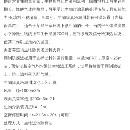
供给营养和微量元素，生物相静止而液相流动，因而填料上可生存周
期长、降解气体的菌群，可承受比生物过滤器的处理负荷，且负荷能
力强,填料不易堵塞、压降小。生物除臭塔城川装有保温装置（岩棉
保温层），适合于某些严寒环境下微生物的生长。当内部气体温度显
示下降微生物的正常生长温度20O时，控制系统发信号给加热系统，
使其工作以提池内的温度。
禽畜养殖场生物除臭塔滤料支撑：
预制防腐滤板用于支撑滤料的运行重量，材质为FRP，厚度＞25m
m，预制滤板空气均匀通过生物滤床系统，滤网将放置于预制滤板
上，防止滤料落入配气槽。
生物除臭塔城川滤池工艺计算
风量：Q=1600m3/h
表面负荷率选用200m3/m2.h
生物介质装填度h=1.2m
空床停留时间：t=21.6s＞20s（可用）
处理方式：生物滤池除臭法