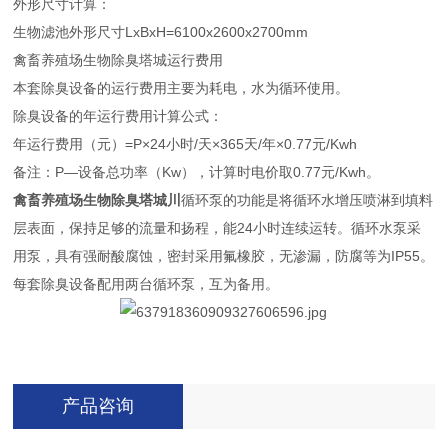
外形尺寸计算：
生物滤池外形尺寸LxBxH=6100x2600x2700mm
禽畜养殖场生物除臭塔城运行费用
本套除臭设备的运行费用主要为耗电，水为循环使用。
除臭设备的年运行费用计算公式：
年运行费用（元）=P×24小时/天×365天/年×0.77元/Kwh
备注：P—设备总功率（Kw），计算时电价取0.77元/Kwh。
禽畜养殖场生物除臭塔城川
循环泵的功能是将循环水增压喷淋到填料
层表面，保持足够的流量和扬程，能24小时连续运转。循环水泵采
用泵，具有强耐酸腐蚀，密封采用氟橡胶，无渗漏，防腐等为IP55。
每套除臭设备配用两台循环泵，互为备用。
产品咨询