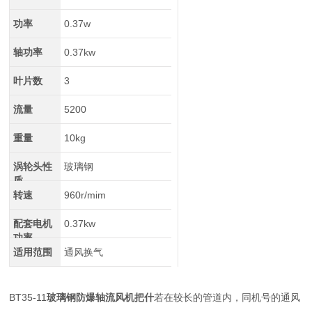
功率
0.37w
轴功率
0.37kw
叶片数
3
流量
5200
重量
10kg
涡轮头性
玻璃钢
质
转速
960r/mim
配套电机
0.37kw
功率
适用范围
通风换气
BT35-11
玻璃钢防爆轴流风机把什
若在较长的管道内，同机号的通风