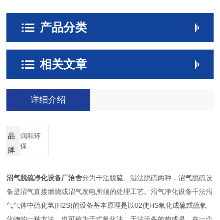
产品分类
相关文章
详细介绍
品
润和环
保
牌
沼气脱硫净化设备厂洽舍
分为干法脱硫、湿法脱硫两种，沼气脱硫设
备是沼气直接燃烧或沼气发电所须的处理工艺。沼气净化设备干法沼
气气体中硫化氢(H2S)的设备基本原理是以02使HS氧化成硫或硫氧
化物的一种方法，也可称为干式氧化法。干法设备的构成是，在一个