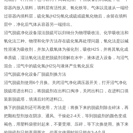
容器内放入填料，填料层有活性炭、氧化铁等。气体以流速从一端经
过容器内填料层，硫化氢(H2S)氧化成硫或硫氧化物后，余留在填料
层中，净化后气体从容器另一端排出。
沼气脱硫净化设备湿法脱硫可以归纳分为物理吸收法、化学吸收法和
氧化法三种。物理和化学方法存在硫化氢再处理问题，氧化法是以碱
性溶液为吸收剂，并加入载氧体为催化剂，吸收H2S，并将其氧化成
单质硫，湿法氧化法是把脱硫剂溶解在水中，液体进入设备，与沼气
混合，沼气中的硫化氢(H2S)与液体产生氧化反应
沼气脱硫净化设备厂脱硫剂换方法
沼气脱硫剂使用6个月换。关闭沼气净化调压器开关，打开沼气净化
脱硫塔进出料口，将脱硫剂在出料口掏净，关闭出料口，在进料口填
装新脱硫塔，填满后封闭进料口。
换下的脱硫剂还可再使用，方法是：将换下来的脱硫剂除去碎沫，再
把颗粒型剂放在阴凉、通风、干燥处2-4天，等到脱硫剂的颜色变成
褐色，用塑料袋密封起来，不要受潮、压碎，等下次换使用。换下来
的脱硫剂只能再用两次，但再次使用时间只能在3-4个月。