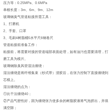
压力等：0.25MPa、0.6MPa
单根长度：3m、6m、9m、12m
玻璃钢臭气管道粘接所需工具：
1、打磨机
2、手套、口罩
3、毛刷4树脂桶5水平尺6钢卷尺
管道粘接前准备工作：
粘接前，将需要对接的管道端部表面处理，如有油污也需要清理，打
磨工具为模片。
玻璃钢除臭风管湿法缠绕：
湿法缠绕是将纤维集束（纱式带）浸胶后，在张力控制下直接缠绕到
芯模上。
湿法缠绕的点为：
①比干法缠绕40；
②产品气密性好，因为缠绕张力使多余的树脂胶液将气泡挤出，并填
满空隙；