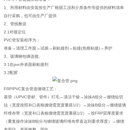
1、所用材料由安装按生产厂根据工况和介质条件等提供的材料清单
自行采购，也可由生产厂提供
2、管线敷设
2.1对接定位
PVC管安装程序为：
准备→清理工作面→试插→刷粘接剂→粘接(热熔粘接)→养护
3、玻璃钢包缠连接。
3.1在pvc外表面刷粘接剂
3.2配胶
FRP/PVC复合管道缠绕工艺：
基管（UPVC管材、管件）打毛→清洁干燥→涂抹A组分→缠绕短切
毡（宽度按照补口表格缠绕需宽度重搭1/2）→涂抹B组分→缠绕玻璃
纤维布带（宽度补口表格缠绕需宽度重搭1/2）→按FRP层厚度要求
（重复操作涂抹B组分与缠绕玻璃纤维布带直达到要求厚度）→缠绕
表面毡→表面修整→固化