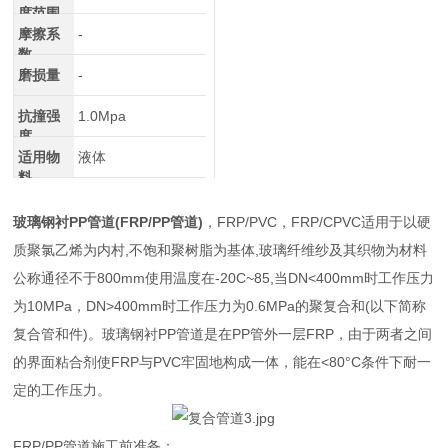
度范围
摩擦系
-
数
磨损量
-
抗撞强
1.0Mpa
度
适用物
液体
料
玻璃钢衬PP管道(FRP/PP管道)
，FRP/PVC，FRP/CPVC适用于以硬
质聚氯乙烯为内村,不饱和聚树脂为基体,玻璃纤维纱及其织物为材料
公称通径不于800mm使用温度在-20C~85,当DN<400mm时工作压力
为10MPa，DN>400mm时工作压力为0.6MPa的聚复合和(以下简称
复合管和件)。玻璃钢衬PP管道是在PP管外一层FRP，由于两者之间
的界面粘合剂使FRP与PVC牢固地构成一体，能在<80°C条件下耐一
定的工作压力。
FRP/PP管道施工前准备：