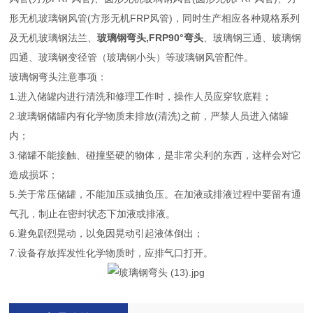
形无机玻璃钢风管(方形无机FRP风管)，同时生产相应各种规格系列
及无机玻璃钢法兰、
玻璃钢弯头,FRP90°弯头
、玻璃钢三通、玻璃钢
四通、玻璃钢变径管（玻璃钢小头）等玻璃钢风管配件。
玻璃钢弯头注意事项：
1.进入储罐内进行清洗和修理工作时，操作人员应穿软底鞋；
2.玻璃钢储罐内有化学物质未排放(清洗)之前，严禁人员进入储罐
内；
3.储罐不能接触、碰撞坚硬的物体，是非常尖利的东西，这样会对它
造成损坏；
5.关于常压储罐，不能加压或抽负压。在加液或排液过程中要留有通
气孔，制止在密封状态下加液或排液。
6.避免剧烈晃动，以免因晃动引起液体倒出；
7.设备存放挥发性化学物质时，应排气口打开。