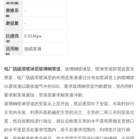
度范围
摩擦系
-
数
磨损量
-
抗撞强
0.01Mpa
度
适用物
脱硫浆液
料
电厂脱硫塔喷淋层玻璃钢管道
、玻璃钢喷淋层、喷淋管底部需设置支
撑梁，电厂脱硫塔喷淋层的作用是浆液通过分布在喷淋管上的喷嘴喷
出雾状液以吸收烟气中的S02。要求玻璃钢管道均耐磨蚀，管内同时
要求耐浆液腐蚀，管表面要求耐浆液冲刷。
玻璃钢喷淋管道的安装从上层开始，然后逐层向下安装。吊装时好行
主管的吊装，利用吊装机械把主管的法兰、主管的二和三吊到安装位
置，然后按图纸进行就位，就位后检查主管的水平度和两侧支管接口
的水平度是否在要求范围内，若不在要求范围内，利用垫片进行调
整；所有检查检查合格后，把主管固定牢固进行接口的缠绕。主管固