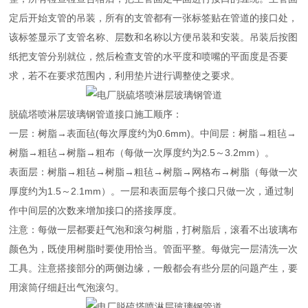
定后开始支管的吊装，所有的支管都有一张标签贴在管道的接口处，
该标签显示了支管名称、层数和名称以方便吊装和安装。吊装后按图
纸把支管分别就位，然后检查支管的水平度和喷嘴的平面度是否要
求，若不在要求范围内，利用垫片进行调整使之要求。
脱硫塔喷淋层玻璃钢管道接口施工顺序：
一层：树脂→表面毡(每次厚度约为0.6mm)。中间层：树脂→粗毡→
树脂→粗毡→树脂→粗布（每做一次厚度约为2.5～3.2mm）。
表面层：树脂→粗毡→树脂→粗毡→树脂→网格布→树脂（每做一次
厚度约为1.5～2.1mm）。一层和表面层每个接口只做一次，通过制
作中间层的次数来增加接口的搭接厚度。
注意：每做一层都要赶气泡和滚匀树脂，打树脂后，滚看不出玻璃布
颜色为，既使用树脂时要使用恰当。管面平整。每做完一层清洗一次
工具。注意搭接部分的两侧边缘，一般都会有些分层的问题产生，要
用滚筒仔细赶出气泡滚匀。