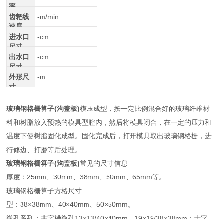
率
齿耙线
-m/min
速度
进水口
-cm
尺寸
出水口
-cm
尺寸
外形尺
-m
寸
玻璃钢格栅箅子(沟盖板)
模压成型，按一定比例混合好的玻璃纤维材
料和树脂放入预热的模具型腔内，然后将模具闭合，在一定的压力和
温度下使树脂固化成型。固化完成后，打开模具取出玻璃钢格栅，进
行修边、打磨等后处理。
玻璃钢格栅箅子(沟盖板)
常见的尺寸信息：
厚度：25mm、30mm、38mm、50mm、65mm等。
玻璃钢格栅箅子方格尺寸
型：38×38mm、40×40mm、50×50mm。
微孔系列：井字槽微孔13×13/40×40mm、19×19/38×38mm；十字