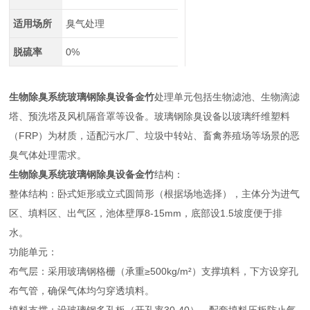
适用场所
臭气处理
脱硫率
0%
生物除臭系统玻璃钢除臭设备金竹
处理单元包括生物滤池、生物滴滤
塔、预洗塔及风机隔音罩等设备。玻璃钢除臭设备以玻璃纤维塑料
（FRP）为材质，适配污水厂、垃圾中转站、畜禽养殖场等场景的恶
臭气体处理需求。
生物除臭系统玻璃钢除臭设备金竹
结构：
整体结构：卧式矩形或立式圆筒形（根据场地选择），主体分为进气
区、填料区、出气区，池体壁厚8-15mm，底部设1.5坡度便于排
水。
功能单元：
布气层：采用玻璃钢格栅（承重≥500kg/m²）支撑填料，下方设穿孔
布气管，确保气体均匀穿透填料。