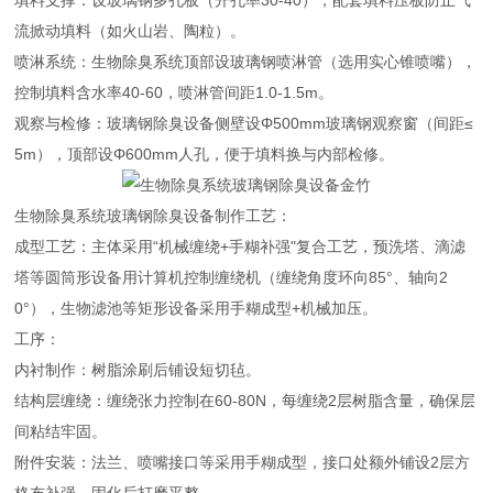
填料支撑：设玻璃钢多孔板（开孔率30-40），配套填料压板防止气
流掀动填料（如火山岩、陶粒）。
喷淋系统：生物除臭系统顶部设玻璃钢喷淋管（选用实心锥喷嘴），
控制填料含水率40-60，喷淋管间距1.0-1.5m。
观察与检修：玻璃钢除臭设备侧壁设Φ500mm玻璃钢观察窗（间距≤
5m），顶部设Φ600mm人孔，便于填料换与内部检修。
生物除臭系统玻璃钢除臭设备制作工艺：
成型工艺：主体采用“机械缠绕+手糊补强"复合工艺，预洗塔、滴滤
塔等圆筒形设备用计算机控制缠绕机（缠绕角度环向85°、轴向2
0°），生物滤池等矩形设备采用手糊成型+机械加压。
工序：
内衬制作：树脂涂刷后铺设短切毡。
结构层缠绕：缠绕张力控制在60-80N，每缠绕2层树脂含量，确保层
间粘结牢固。
附件安装：法兰、喷嘴接口等采用手糊成型，接口处额外铺设2层方