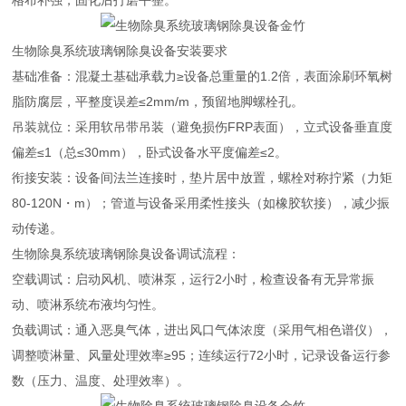
格布补强，固化后打磨平整。
生物除臭系统玻璃钢除臭设备安装要求
基础准备：混凝土基础承载力≥设备总重量的1.2倍，表面涂刷环氧树
脂防腐层，平整度误差≤2mm/m，预留地脚螺栓孔。
吊装就位：采用软吊带吊装（避免损伤FRP表面），立式设备垂直度
偏差≤1（总≤30mm），卧式设备水平度偏差≤2。
衔接安装：设备间法兰连接时，垫片居中放置，螺栓对称拧紧（力矩
80-120N・m）；管道与设备采用柔性接头（如橡胶软接），减少振
动传递。
生物除臭系统玻璃钢除臭设备调试流程：
空载调试：启动风机、喷淋泵，运行2小时，检查设备有无异常振
动、喷淋系统布液均匀性。
负载调试：通入恶臭气体，进出风口气体浓度（采用气相色谱仪），
调整喷淋量、风量处理效率≥95；连续运行72小时，记录设备运行参
数（压力、温度、处理效率）。