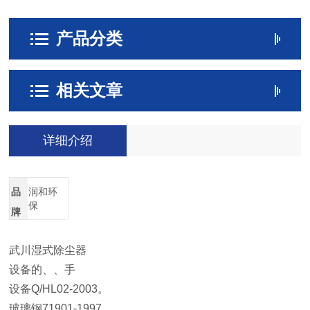
产品分类
相关文章
详细介绍
品
润和环
保
牌
武川湿式除尘器
设备的、、手
设备Q/HL02-2003。
玻璃钢71901-1997。