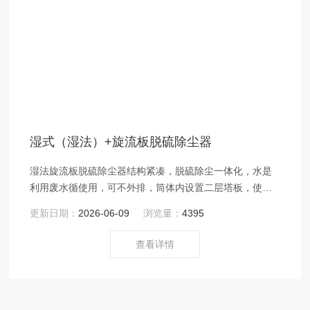
湿式（湿法）+旋流板脱硫除尘器
湿法旋流板脱硫除尘器结构紧凑，脱硫除尘一体化，水是
利用废水循使用，可不外排，筒体内设置二层塔板，使水
和烟气中的尘粒接触充分，结合应用湿式石灰膏法，经过
更新日期：
2026-06-09
浏览量：
4395
喷淋、吸收、吸附、氧化、中和和还原等物理化学过程，
达到脱硫、除尘、除湿、净化烟气的目的。
查看详情