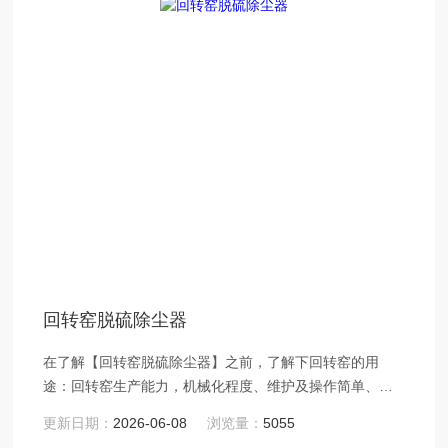
回转窑脱硫除尘器
在了解【回转窑脱硫除尘器】之前，了解下回转窑的用
途：回转窑生产能力，机械化程度、维护及操作简单、能
适应多种工业原料的烧结、焙烧、挥发、煅烧、离析等过
更新日期：
2026-06-08
浏览量：
5055
程，因而被广泛地应用于冶金、水泥、耐火材料、化工