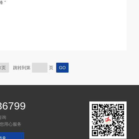
规格参数表到哪找？答案就在“枣强润和 朱海峰 ”
末页
跳转到第
页
36799
咨询
您用心服务
18