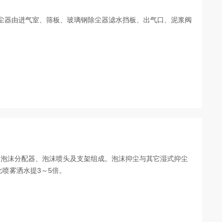
除尘器由进气室、筛板、玻璃钢除尘器滤水挡板、出气口、泥浆阀
、泡沫分配器、泡沫喷头及支架组成。泡沫抑尘与其它湿式抑尘
比喷雾洒水提3～5倍。