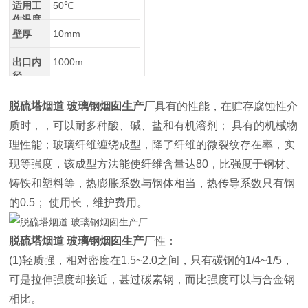
适用工
50℃
作温度
壁厚
10mm
出口内
1000m
径
脱硫塔烟道 玻璃钢烟囱生产厂
具有的性能，在贮存腐蚀性介
质时，，可以耐多种酸、碱、盐和有机溶剂； 具有的机械物
理性能；玻璃纤维缠绕成型，降了纤维的微裂纹存在率，实
现等强度，该成型方法能使纤维含量达80，比强度于钢材、
铸铁和塑料等，热膨胀系数与钢体相当，热传导系数只有钢
的0.5； 使用长，维护费用。
脱硫塔烟道 玻璃钢烟囱生产厂
性：
(1)轻质强，相对密度在1.5~2.0之间，只有碳钢的1/4~1/5，
可是拉伸强度却接近，甚过碳素钢，而比强度可以与合金钢
相比。