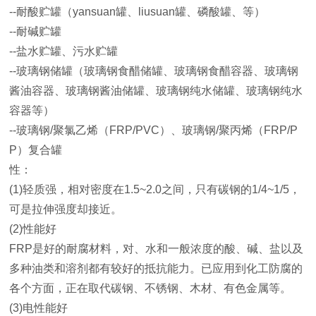
--耐酸贮罐（yansuan罐、liusuan罐、磷酸罐、等）
--耐碱贮罐
--盐水贮罐、污水贮罐
--玻璃钢储罐（玻璃钢食醋储罐、玻璃钢食醋容器、玻璃钢
酱油容器、玻璃钢酱油储罐、玻璃钢纯水储罐、玻璃钢纯水
容器等）
--玻璃钢/聚氯乙烯（FRP/PVC）、玻璃钢/聚丙烯（FRP/P
P）复合罐
性：
(1)轻质强，相对密度在1.5~2.0之间，只有碳钢的1/4~1/5，
可是拉伸强度却接近。
(2)性能好
FRP是好的耐腐材料，对、水和一般浓度的酸、碱、盐以及
多种油类和溶剂都有较好的抵抗能力。已应用到化工防腐的
各个方面，正在取代碳钢、不锈钢、木材、有色金属等。
(3)电性能好