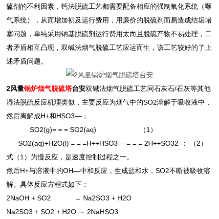
硫剂的不利因素，钙法脱硫工艺都需要配备相应的强制氧化系统（曝
气系统），从而增加初及运行费用，用廉价的脱硫剂而易造成结垢堵
塞问题，单纯采用钠基脱硫剂运行费用太而且脱硫产物不易处理，二
者矛盾相互凸现，双碱法烟气脱硫工艺应运而生，该工艺较好的了上
述矛盾问题。
2风量
锅炉烟气脱硫塔
台安
双碱法烟气脱硫工艺同石灰石/石灰等其他
湿法脱硫反应机理类似，主要反应为烟气中的SO2溶解于吸收液中，
然后离解成H+和HSO3—；
SO2(g)= = = SO2(aq) （1）
SO2(aq)+H2O(l) = = =H++HSO3— = = = 2H++SO32-； （2）
式（1）为慢反应，是速度控制过程之一。
然后H+与溶液中的OH—中和反应，生成盐和水，SO2不断被吸收溶
解。具体反应方程式如下：
2NaOH + SO2 → Na2SO3 + H2O
Na2SO3 + SO2 + H2O → 2NaHSO3