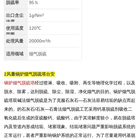
脱硫率
95％
出口含尘
1g/Nm³
浓度
使用温度
120℃
范围
处理风量
20000m³/h
适用领域
烟气脱硫
2风量锅炉烟气脱硫塔台安
锅炉烟气脱硫塔
经过喷淋、吸收、吸附、再生等物理化学过程，以及
脱水、除雾，达到脱硫、除尘、除湿、净化烟气的目的。锅炉烟气脱
硫塔双碱法烟气脱硫是为了克服石灰石—石灰法容易结垢的缺点而起
来的。的石灰石/石灰—石膏法烟气脱硫工艺采用钙基脱硫剂吸收二
氧化硫后生成的亚硫酸钙、硫酸钙，由于其溶解度较小，易在脱硫塔
内及管道内形成结垢、堵塞现象。结垢堵塞问题严重影响脱硫系统的
正常运行，甚者严重影响锅炉系统的正常运行。为了尽量避用钙基脱