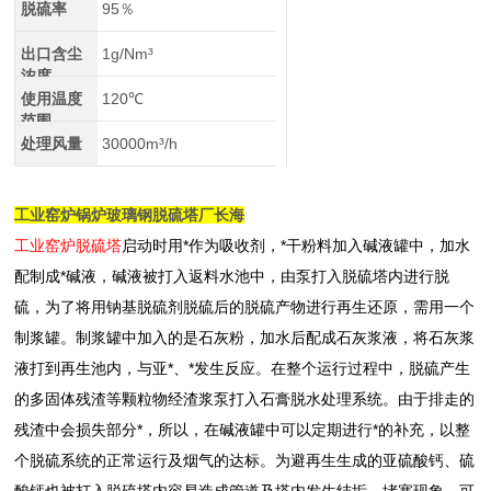
脱硫率
95％
出口含尘
1g/Nm³
浓度
使用温度
120℃
范围
处理风量
30000m³/h
工业窑炉锅炉玻璃钢脱硫塔厂长海
工业窑炉脱硫塔
启动时用*作为吸收剂，*干粉料加入碱液罐中，加水
配制成*碱液，碱液被打入返料水池中，由泵打入脱硫塔内进行脱
硫，为了将用钠基脱硫剂脱硫后的脱硫产物进行再生还原，需用一个
制浆罐。制浆罐中加入的是石灰粉，加水后配成石灰浆液，将石灰浆
液打到再生池内，与亚*、*发生反应。在整个运行过程中，脱硫产生
的多固体残渣等颗粒物经渣浆泵打入石膏脱水处理系统。由于排走的
残渣中会损失部分*，所以，在碱液罐中可以定期进行*的补充，以整
个脱硫系统的正常运行及烟气的达标。为避再生生成的亚硫酸钙、硫