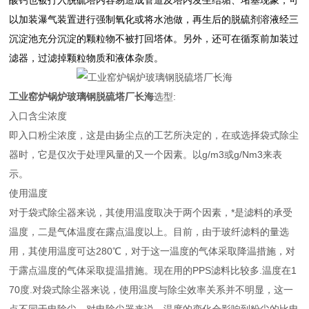
酸钙也被打入脱硫塔内容易造成管道及塔内发生结垢、堵塞现象，可
以加装瀑气装置进行强制氧化或将水池做，再生后的脱硫剂溶液经三
沉淀池充分沉淀的颗粒物不被打回塔体。另外，还可在循泵前加装过
滤器，过滤掉颗粒物质和液体杂质。
工业窑炉锅炉玻璃钢脱硫塔厂长海
选型:
入口含尘浓度
即入口粉尘浓度，这是由扬尘点的工艺所决定的，在或选择袋式除尘
器时，它是仅次于处理风量的又一个因素。以g/m3或g/Nm3来表
示。
使用温度
对于袋式除尘器来说，其使用温度取决于两个因素，*是滤料的承受
温度，二是气体温度在露点温度以上。目前，由于玻纤滤料的量选
用，其使用温度可达280℃，对于这一温度的气体采取降温措施，对
于露点温度的气体采取提温措施。现在用的PPS滤料比较多.温度在1
70度.对袋式除尘器来说，使用温度与除尘效率关系并不明显，这一