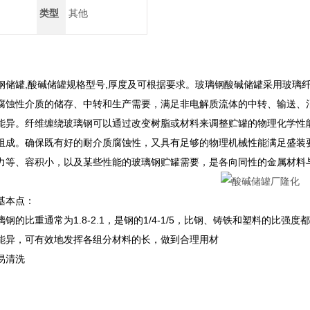
类型
其他
钢储罐,酸碱储罐规格型号,厚度及可根据要求。玻璃钢酸碱储罐采用玻璃
腐蚀性介质的储存、中转和生产需要，满足非电解质流体的中转、输送、
能异。纤维缠绕玻璃钢可以通过改变树脂或材料来调整贮罐的物理化学性
组成。确保既有好的耐介质腐蚀性，又具有足够的物理机械性能满足盛装
力等、容积小，以及某些性能的玻璃钢贮罐需要，是各向同性的金属材料
基本点：
钢的比重通常为1.8-2.1，是钢的1/4-1/5，比钢、铸铁和塑料的比
能异，可有效地发挥各组分材料的长，做到合理用材
易清洗