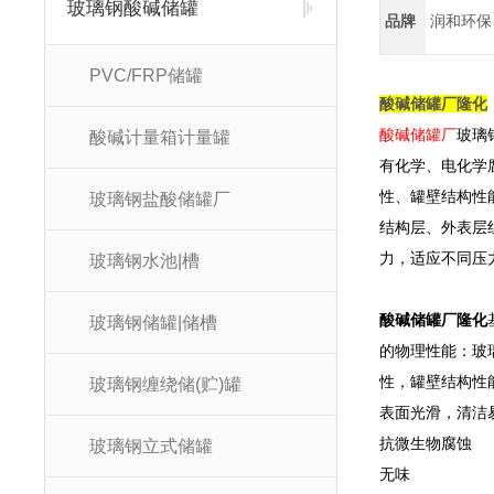
玻璃钢酸碱储罐
品牌
润和环保
PVC/FRP储罐
酸碱储罐厂隆化
酸碱储罐厂
玻璃
酸碱计量箱计量罐
有化学、电化学
性、罐壁结构性
玻璃钢盐酸储罐厂
结构层、外表层
力，适应不同压
玻璃钢水池|槽
酸碱储罐厂隆化
玻璃钢储罐|储槽
的物理性能：玻璃
性，罐壁结构性
玻璃钢缠绕储(贮)罐
表面光滑，清洁
抗微生物腐蚀
玻璃钢立式储罐
无味