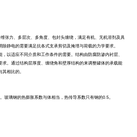
纤维张力、多层次、多角度、包封头缠绕，满足有机、无机溶剂及具
消除静电的需要满足抗各式支承剪切及掩埋与荷载的力学要求。
能，以适应不同介质和工作条件的需要。结构由防腐防渗内衬层、
要求。通过结构层厚度、缠绕角和壁厚结构的来调整罐体的承载能
与其相比的。
强度都。玻璃钢的热膨胀系数与体相当，热传导系数只有钢的0.5。