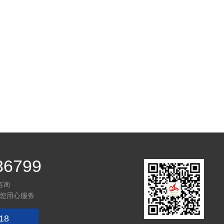
36799
咨询
您用心服务
18