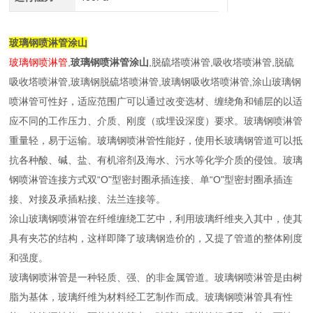
玻璃钢喷淋管涂山
玻璃钢喷淋管
,
玻璃钢喷淋管涂山
,脱硫塔喷淋管,吸收塔喷淋管,脱硫
吸收塔喷淋管,玻璃钢脱硫塔喷淋管,玻璃钢吸收塔喷淋管,涂山玻璃钢
喷淋管可性好，适应范围广可以通过改变选材、缠绕角和铺层的以适
应不同的工作压力、介质、刚度（或埋设深度）要求。玻璃钢喷淋管
重量轻，易于运输。玻璃钢喷淋管性能好，使用长玻璃钢管道可以抵
抗各种酸、碱、盐、有机溶剂及海水、污水等化学介质的侵蚀。玻璃
钢喷淋管连接方式双“O"型密封圈承插连接、单“O"型密封圈承插连
接、对接及承插粘接、法兰连接等。
涂山玻璃钢喷淋管在纤维缠绕工艺中，利用玻璃纤维夹入其中，使其
具有夹芯的结构，这样即降了玻璃钢造价的，又提了管道的整体刚度
和强度。
玻璃钢喷淋管是一种轻质、强、的非金属管道。玻璃钢喷淋管是由树
脂为基体，玻璃纤维为材料经工艺制作而成。玻璃钢喷淋管具有性