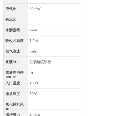
液气比
30L/m³
钙流比
-
水滴直径
-mm
吸收区高度
1.2m
烟气流速
-m/s
浆液PH
玻璃钢喷淋管
浆液在池停
-h
留时间
入口温度
100℃
排放温度
50℃
氧化风机风
-
量
运行阻力
400Pa