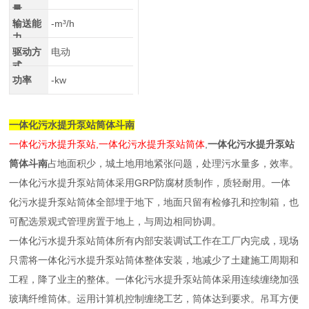
量
输送能
-m³/h
力
驱动方
电动
式
功率
-kw
一体化污水提升泵站筒体斗南
一体化污水提升泵站,一体化污水提升泵站筒体
,
一体化污水提升泵站
筒体斗南
占地面积少，城土地用地紧张问题，处理污水量多，效率。
一体化污水提升泵站筒体采用GRP防腐材质制作，质轻耐用。一体
化污水提升泵站筒体全部埋于地下，地面只留有检修孔和控制箱，也
可配选景观式管理房置于地上，与周边相同协调。
一体化污水提升泵站筒体所有内部安装调试工作在工厂内完成，现场
只需将一体化污水提升泵站筒体整体安装，地减少了土建施工周期和
工程，降了业主的整体。一体化污水提升泵站筒体采用连续缠绕加强
玻璃纤维筒体。运用计算机控制缠绕工艺，筒体达到要求。吊耳方便