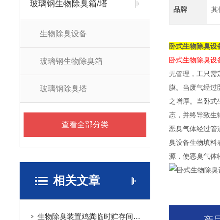
玻璃钢生物除臭箱/塔
品牌
其
生物除臭设备
卧式生物除臭设
卧式生物除臭设
玻璃钢生物除臭箱
无管理，工只需
膜。当废气经过
玻璃钢除臭塔
之增厚。当卧式
态，并终导致生
查看全部分类
恶臭气体经过管
臭设备生物填料
源，使恶臭气体
相关文章
生物除臭装置鸡粪临时贮存间废气治理