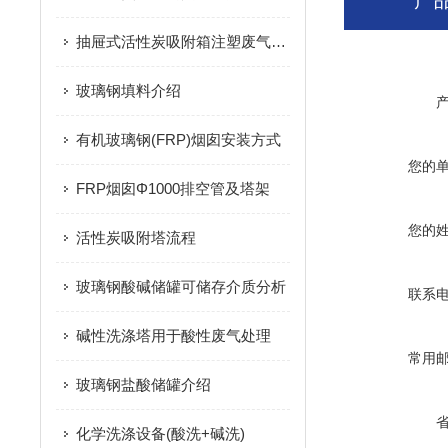
产
抽屉式活性炭吸附箱注塑废气处理
玻璃钢填料介绍
有机玻璃钢(FRP)烟囱安装方式
您的
FRP烟囱Φ1000排空管及塔架
您的
活性炭吸附塔流程
玻璃钢酸碱储罐可储存介质分析
联系
碱性洗涤塔用于酸性废气处理
常用
玻璃钢盐酸储罐介绍
化学洗涤设备(酸洗+碱洗)