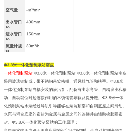
空气量
-m³/min
出水管口
400mm
径
进水管口
150mm
径
流量计规
80m³/h
格
Φ3.8米一体化预制泵站南皮
一体化预制泵站
,Φ3.8米一体化预制泵站,Φ3.8米一体化预制泵站南皮
采用玻璃钢制成，带不锈钢吊篮格栅、通风排气管和扶手。Φ3.8米
一体化预制泵站自耦安装的潜污泵，配备有出水弯管、自耦底座和移
动、自动就位时起连接作用的不锈钢管导轨及提升链。Φ3.8米一体
化预制泵站水泵经过导轨引导能够在泵坑顶部和自耦底座之间滑动。
水泵与耦合底座的密封为金属与金属之间的连接并由辅助橡胶圈密
封。Φ3.8米一体化预制泵站的工作原理：
当自来水的压力PI于用户所需的设定压力P2时，会自动控制变频泵