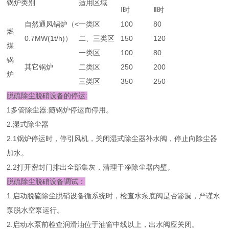
锅炉类别
适用区域
Ⅰ时
Ⅱ时
自然通风锅炉（<
一类区
100
80
燃
0.7MW(1t/h)）
二、三类区
150
120
煤
一类区
100
80
锅
其它锅炉
二类区
250
200
炉
三类区
350
250
脱硫除尘脱硝设备的停运:
1多管除尘器:随锅炉停运而停用。
2.湿式除尘器
2.1锅炉停运时，停引风机，关闭湿式除尘器补水阀，停止向除尘器
加水。
2.2打开密封门排出全部集灰，清理干净除尘器内壁。
脱硫除尘脱硝设备调试：
1.启动脱硫除尘脱硝设备循系统时，检查水泵底阀是否渗漏，严谨水
泵脱水空泵运行。
2.启动水泵前检查润滑油位于油窗中线以上，出水阀应关闭。