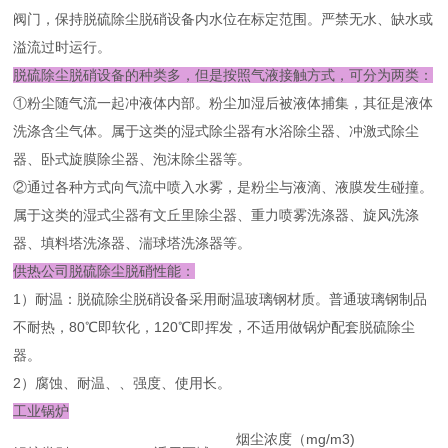
阀门，保持脱硫除尘脱硝设备内水位在标定范围。严禁无水、缺水或
溢流过时运行。
脱硫除尘脱硝设备的种类多，但是按照气液接触方式，可分为两类：
①粉尘随气流一起冲液体内部。粉尘加湿后被液体捕集，其征是液体
洗涤含尘气体。属于这类的湿式除尘器有水浴除尘器、冲激式除尘
器、卧式旋膜除尘器、泡沫除尘器等。
②通过各种方式向气流中喷入水雾，是粉尘与液滴、液膜发生碰撞。
属于这类的湿式尘器有文丘里除尘器、重力喷雾洗涤器、旋风洗涤
器、填料塔洗涤器、湍球塔洗涤器等。
供热公司脱硫除尘脱硝性能：
1）耐温：脱硫除尘脱硝设备采用耐温玻璃钢材质。普通玻璃钢制品
不耐热，80℃即软化，120℃即挥发，不适用做锅炉配套脱硫除尘
器。
2）腐蚀、耐温、、强度、使用长。
工业锅炉
烟尘浓度（mg/m
3
)