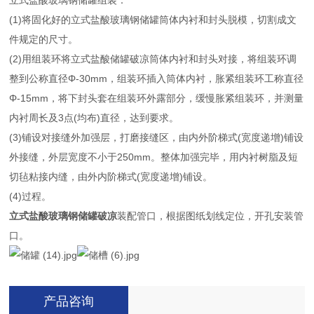
立式盐酸玻璃钢储罐组装：
(1)将固化好的立式盐酸玻璃钢储罐筒体内衬和封头脱模，切割成文
件规定的尺寸。
(2)用组装环将立式盐酸储罐破凉筒体内衬和封头对接，将组装环调
整到公称直径Φ-30mm，组装环插入筒体内衬，胀紧组装环工称直径
Φ-15mm，将下封头套在组装环外露部分，缓慢胀紧组装环，并测量
内衬周长及3点(均布)直径，达到要求。
(3)铺设对接缝外加强层，打磨接缝区，由内外阶梯式(宽度递增)铺设
外接缝，外层宽度不小于250mm。整体加强完毕，用内衬树脂及短
切毡粘接内缝，由外内阶梯式(宽度递增)铺设。
(4)过程。
立式盐酸玻璃钢储罐破凉
装配管口，根据图纸划线定位，开孔安装管
口。
产品咨询