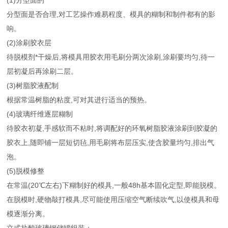
(1)分型面的
分型面是否合理,对工艺操作难易程度、模具的糊制和制件都有的影
响。
(2)涂刷胶衣层
待脱模剂*干燥后,将模具用胶衣用毛刷分两次涂刷,涂刷要均匀,待一
层初凝后再涂刷二层。
(3)树脂胶液配制
根据常温树脂的粘度,可对其进行适当的预热。
(4)玻璃纤维逐层糊制
待胶衣初凝,手感软而不粘时,将调配好的环氧树脂胶液涂刷到胶凝的
胶衣上,随即铺一层短切毡,用毛刷将布层压实,使含胶量均匀,排出气
泡。
(5)脱模修整
在常温(20℃左右)下糊制好的模具,一般48h基本固化定型,即能脱模。
在脱模时,硬物敲打模具,尽可能使用压缩空气断续吹气,以使模具和母
模逐渐分离。