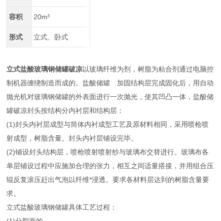
容积
20m³
形式
立式、卧式
立式盐酸玻璃钢储罐破凉
以玻璃纤维为剂，树脂为粘合剂通过电脑控
制机器缠绕制造而成的。盐酸储罐 加固结构层完成固化后，用自动
抛光机对玻璃钢储罐的外表面进行一次抛光，使其凹凸一体，盐酸储
罐破凉封头按结构分内衬层和结构层：
(1)封头内衬层成型与筒体内衬成型工艺及原材料相同，采用喷枪喷
射成型，树脂含量。封头内衬层铺设完毕。
(2)铺设封头结构层，喷枪喷射喷射纱与玻璃布交替进行。玻璃布各
单层铺设过程中应施加合理的张力，相互之间适量搭接，并用组合压
辊反复滚压赶出气泡以纤维*浸透。要求各材料层达到的树脂含量要
求。
立式盐酸玻璃钢储罐具体工艺过程：