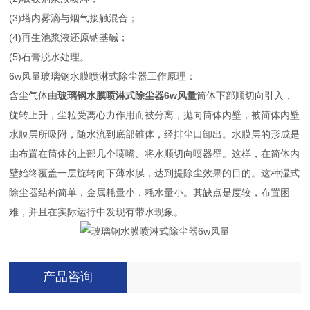
(3)塔内雾滴与烟气接触混合；
(4)再生池浆液还原钠基碱；
(5)石膏脱水处理。
6w风量玻璃钢水膜喷淋式除尘器工作原理：
含尘气体由
玻璃钢水膜喷淋式除尘器6w风量
筒体下部顺切向引入，
旋转上升，尘粒受离心力作用而被分离，抛向筒体内壁，被简体内壁
水膜层所吸附，随水流到底部锥体，经排尘口卸出。水膜层的形成是
由布置在筒体的上部几个喷嘴、将水顺切向喷器壁。这样，在简体内
壁始终覆盖一层旋转向下薄水膜，达到提除尘效果的目的。这种湿式
除尘器结构简单，金属耗量小，耗水量小。其缺点是度较，布置困
难，并且在实际运行中发现有带水现象。
产品咨询