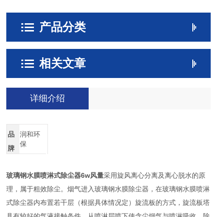
产品分类
相关文章
详细介绍
品
润和环
保
牌
玻璃钢水膜喷淋式除尘器6w风量
采用旋风离心分离及离心脱水的原
理，属于粗效除尘。烟气进入玻璃钢水膜除尘器，在玻璃钢水膜喷淋
式除尘器内布置若干层（根据具体情况定）旋流板的方式，旋流板塔
具有较好的气液接触条件，从喷淋层喷下使含尘烟气与喷淋吸收，除