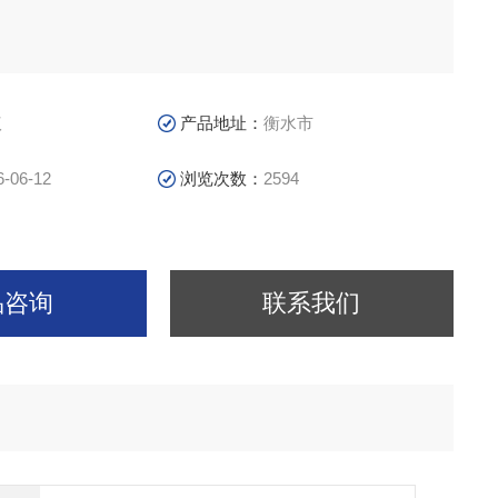
议
产品地址：
衡水市
6-06-12
浏览次数：
2594
品咨询
联系我们