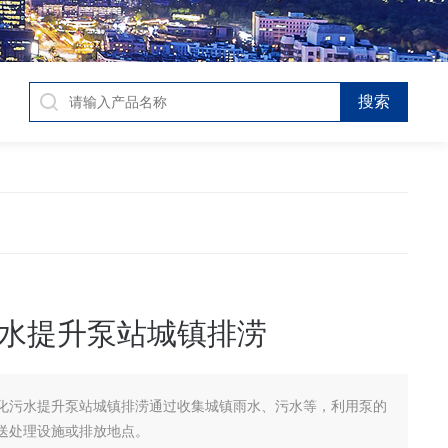
水提升泵站城镇排涝
化污水提升泵站城镇排涝通过收集城镇雨水、污水等，利用泵的
送处理设施或排放地点。