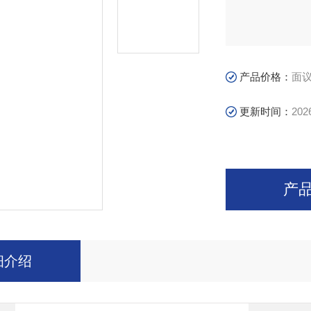
产品价格：
面
更新时间：
202
产
细介绍