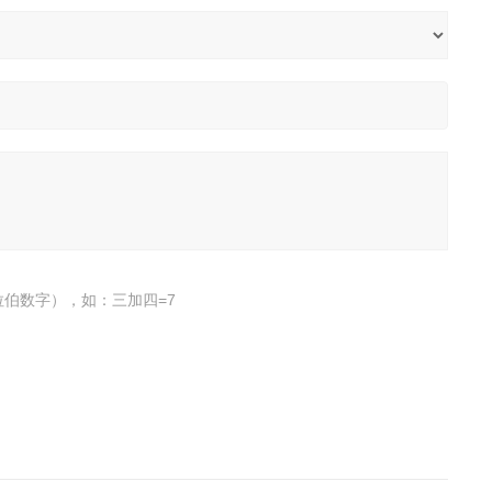
伯数字），如：三加四=7