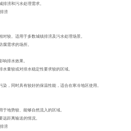
足城排涝和污水处理需求。
，相对较。适用于多数城镇排涝及污水处理场景。
防腐需求的场所。
影响排水效果。
于排水量较或对排水稳定性要求较的区域。
觉污染，同时具有较好的保温性能，适合在寒冷地区使用。
适用于地势较、能够自然流入的区域。
需要远距离输送的情况。