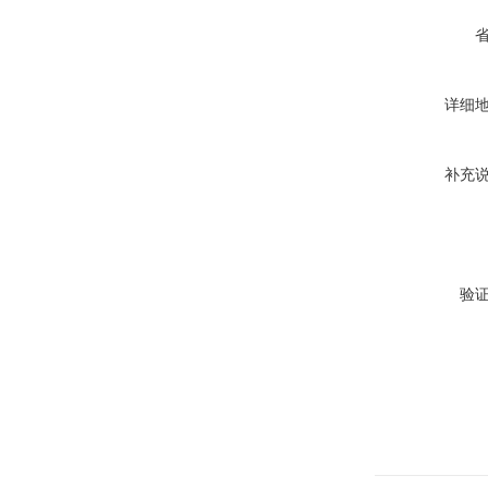
详细
补充
验