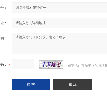
省份：
地址：
说明：
证码：
请输入计算结果（填写阿拉