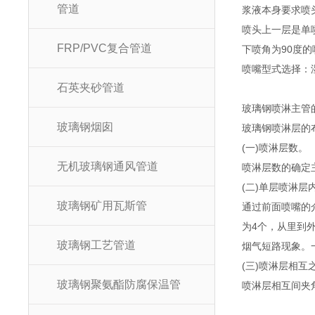
管道
浆液本身要求喷
喷头上一层是单喷
FRP/PVC复合管道
下喷角为90度
喷嘴型式选择：
石英夹砂管道
玻璃钢喷淋主管
玻璃钢烟囱
玻璃钢喷淋层的
(一)喷淋层数。
无机玻璃钢通风管道
喷淋层数的确定主
(二)单层喷淋层
玻璃钢矿用瓦斯管
通过前面喷嘴的介
为4个，从里到
玻璃钢工艺管道
烟气短路现象。
(三)喷淋层相互
玻璃钢聚氨酯防腐保温管
喷淋层相互间夹