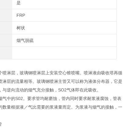
是
FRP
树状
烟气脱硫
个喷淋层，玻璃钢喷淋层上安装空心锥喷嘴。喷淋液由吸收塔再循
喷淋层的流量相等。玻璃钢喷淋主管又可以称为液体分布器，它是
与逆向流动的烟气充分接触，SO2气体即在此吸收。
气中的S02。要求管均耐磨蚀，管内同时要求耐浆液腐蚀，管表
的数量根据液／气比需要的浆液量而定。为浆液与烟气的接触，一