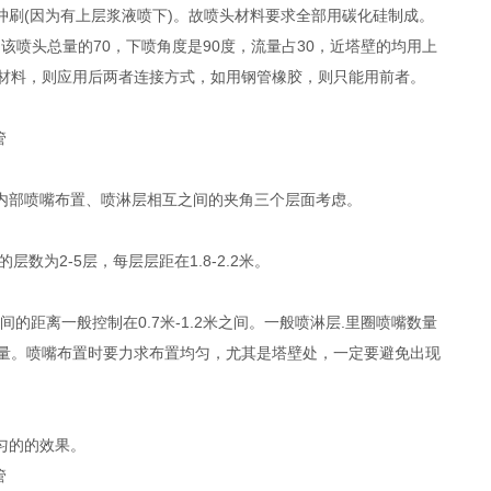
刷(因为有上层浆液喷下)。故喷头材料要求全部用碳化硅制成。
该喷头总量的70，下喷角度是90度，流量占30，近塔壁的均用上
P材料，则应用后两者连接方式，如用钢管橡胶，则只能用前者。
内部喷嘴布置、喷淋层相互之间的夹角三个层面考虑。
为2-5层，每层层距在1.8-2.2米。
的距离一般控制在0.7米-1.2米之间。一般喷淋层.里圈喷嘴数量
数量。喷嘴布置时要力求布置均匀，尤其是塔壁处，一定要避免出现
匀的的效果。