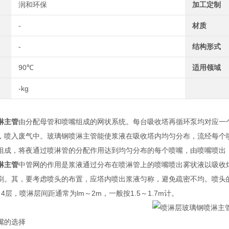
润和环保
加工定制
-
材质
-
结构形式
90℃
适用领域
-kg
淋主管
由分配母管和喷嘴组成的网状系统。每台吸收塔再循环泵均对应一
，喷入废气中。玻璃钢喷淋主管能使浆液在吸收塔内均匀分布，流经每个
组成，将夜通过喷淋管的分配作用达到均匀分布的每个喷嘴，由喷嘴喷出，
淋主管
中管网的作用是浆液通过分布在喷淋管上的喷嘴喷出雾状液以吸收烟
刷。其，要考虑喷头的布置，应塔内喷出浆液匀称，避免疏密不均。喷头
4层，喷淋层间距通常为lm～2m，一般按1.5～1.7m计。
嘴的选择