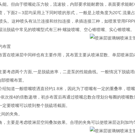
头能。但由于喷嘴处压力较，流速较，内部要求能耐磨蚀，表面要求能耐冲
，下面2～3层均采用上下同时喷的形式，一般是上喷角度为20℃.流量占
的喷头。这种喷头有法兰连接和丝扣连接，承插连接三种，如喷浆管用FR
湿法脱硫中常见的喷嘴型式有三种:螺旋喷嘴、空心锥喷嘴、实心锥喷嘴。
的布置
布置在喷淋层中同样也有主要作用，其布置主要从喷淋层数、单层喷淋层
要考虑两个方面,一是脱硫效率，二是泵的性能曲线。一般情况下脱硫塔的层数
内部喷嘴布置。
绍知道一般喷嘴喷洒直径约1.8米，因此为了喷嘴有一定的重叠率，喷嘴间
外依次按4的倍数递增，初步布置后再通过喷嘴总数合理划分每圈的喷嘴
一定要喷嘴可以喷到整个脱硫塔截面。
之间的夹角。
角，主要是考虑喷淋层空间叠加效果。合理的夹角可以使喷淋层达到加均