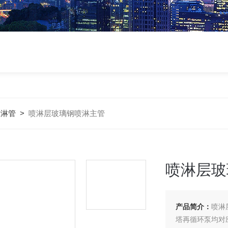
喷淋管
>
喷淋层玻璃钢喷淋主管
喷淋层玻
产品简介：
喷淋
塔再循环泵均对