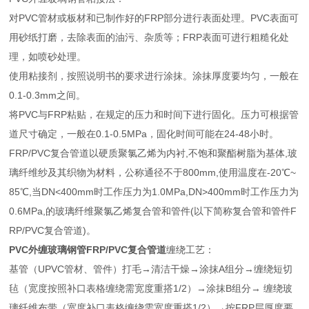
对PVC管材或板材和已制作好的FRP部分进行表面处理。PVC表面可
用砂纸打磨，去除表面的油污、杂质等；FRP表面可进行粗糙化处
理，如喷砂处理。
使用粘接剂，按照说明书的要求进行涂抹。涂抹厚度要均匀，一般在
0.1-0.3mm之间。
将PVC与FRP粘贴，在规定的压力和时间下进行固化。压力可根据管
道尺寸确定，一般在0.1-0.5MPa，固化时间可能在24-48小时。
FRP/PVC复合管道以硬质聚氯乙烯为内衬,不饱和聚酯树脂为基体,玻
璃纤维纱及其织物为材料，公称通径不于800mm,使用温度在-20℃~
85℃,当DN<400mm时工作压力为1.0MPa,DN>400mm时工作压力为
0.6MPa,的玻璃纤维聚氯乙烯复合管和管件(以下简称复合管和管件F
RP/PVC复合管道)。
PVC外缠玻璃钢管FRP/PVC复合管道
缠绕工艺：
基管（UPVC管材、管件）打毛→清洁干燥→涂抹A组分→缠绕短切
毡（宽度按照补口表格缠绕需宽度重搭1/2）→涂抹B组分→ 缠绕玻
璃纤维布带（宽度补口表格缠绕需宽度重搭1/2）→按FRP层厚度要