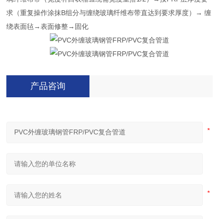
求（重复操作涂抹B组分与缠绕玻璃纤维布带直达到要求厚度）→ 缠
绕表面毡→表面修整→固化
产品咨询