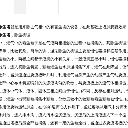
除尘塔
就是用来除去气相中的有害尘埃的设备，在此基础上增加脱硫效果
除尘塔
，除尘机理
中，烟气中的粉尘粒子是在气液两相接触的过程中被捕集的。其除尘机理
降等，比较复杂。简单的讲，湿法除尘的机理主要是惯性碰撞和拦截作用
尘粒的小。两者之间都于液滴的小有关系，一般液滴直径小时，惯性碰撞
出后，进入初除尘装置，颗粒烟尘被水加湿捕集下来，烟气在此降温，使SO
上升，当加速通过旋流板叶片时，利用烟气自身产生的动能产生气动旋流
上部中心布水装置喷射的洗涤液均匀的吹散，与旋流板上的速气体相撞击
，流体中气体、液体、固体三相之间由于惯性力不同，及存在相对运动，
截，烟尘中出现颗粒捕集小颗粒，分散度较小的较颗粒粉尘颗粒被惯性力
作用使旋转运动加剧，在*的加速离心力作用下，尘粒容易从烟气中分离
水封池，进入排水沟，流入污水循沉淀池。沉淀后的上清液进入下一个循
尘通过塔板后能全部被捕集，还有一定的尘粒逸出，当通过多旋流塔板的