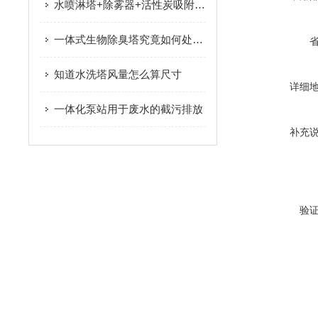
水喷淋塔+除雾器+活性炭吸附装置处理密闭喷粉车间固化工序产生的废气
一体式生物除臭塔究竟如何处理臭气呢？
知道水洗塔风量怎么算尺寸
详细
一体化泵站用于废水的截污排放
补充
验