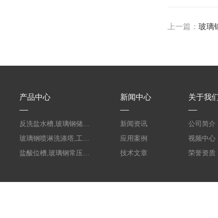
上一篇：
玻璃
产品中心
新闻中心
关于我
反洗盐水槽,玻璃钢储罐PVC外缠FRP
新闻资讯
公司简介
玻璃钢喷淋洗涤塔,工业酸碱废气处理装置
应用案例
视频中心
盐酸位槽,玻璃钢常压容器
技术文章
荣誉资质
版权所有 © 2026 枣强县润和环保设备有限公司
备案号：冀ICP备1