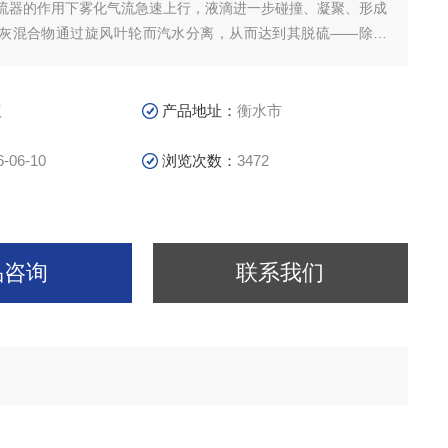
流器的作用下雾化气流急速上行，液滴进一步碰撞、凝聚、形成
灰混合物通过旋风叶轮而汽水分离，从而达到其脱硫——除尘
议
产品地址：
衡水市
6-06-10
浏览次数：
3472
品咨询
联系我们