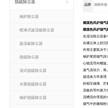
脱硫除尘器
品牌
润和环保
锅炉除尘器
燃煤热风炉烟气
燃煤热风炉烟气
喷淋式旋流板除尘器
在湿法除尘设备
在捕尘体上的沉
旋流板除尘器
作用主要取决于
锅炉尾部烟气排
脱硫除尘器
心稳流导向螺旋
速气流动力，将
湿式脱硫除尘器
据流体力学原理
的相互碰撞、拦
水膜脱硫除尘器
流板的导向接力
流槽流向塔底的
锅炉脱硫除尘器
烟气中的微细粉