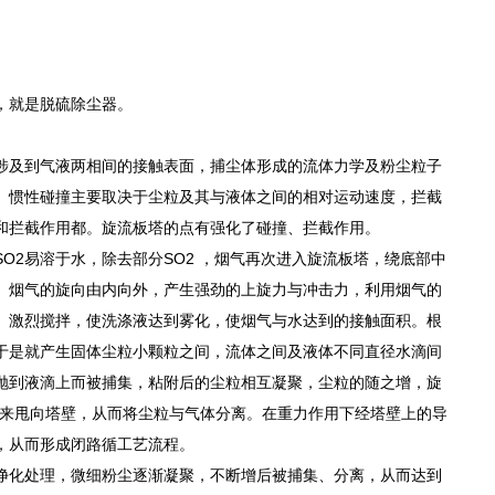
，就是脱硫除尘器。
涉及到气液两相间的接触表面，捕尘体形成的流体力学及粉尘粒子
。惯性碰撞主要取决于尘粒及其与液体之间的相对运动速度，拦截
和拦截作用都。旋流板塔的点有强化了碰撞、拦截作用。
2易溶于水，除去部分SO2 ，烟气再次进入旋流板塔，绕底部中
。烟气的旋向由内向外，产生强劲的上旋力与冲击力，利用烟气的
、激烈搅拌，使洗涤液达到雾化，使烟气与水达到的接触面积。根
于是就产生固体尘粒小颗粒之间，流体之间及液体不同直径水滴间
抛到液滴上而被捕集，粘附后的尘粒相互凝聚，尘粒的随之增，旋
出来甩向塔壁，从而将尘粒与气体分离。在重力作用下经塔壁上的导
，从而形成闭路循工艺流程。
净化处理，微细粉尘逐渐凝聚，不断增后被捕集、分离，从而达到