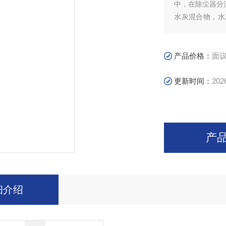
中，在除尘器分
水灰混合物，水
——脱水效果。
产品价格：
面
更新时间：
202
产
细介绍