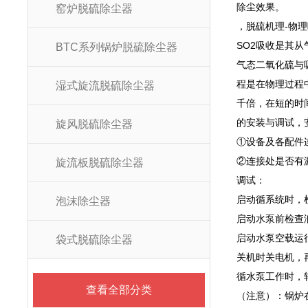
除尘效果。
窑炉脱硫除尘器
，脱硫机理-物
SO2吸收是其
BTC系列锅炉脱硫除尘器
气态二氧化硫与
程是在物理过程
湿式旋流脱硫除尘器
千倍，在短的时
的安装与调试，
旋风脱硫除尘器
①设备及各配件
②连接处是否有
旋流板脱硫除尘器
调试：
启动循系统时，
泡沫除尘器
启动水泵前检查
启动水泵空载运
袋式脱硫除尘器
关机时关电机，
循水泵工作时，
查看全部分类
（注意）：锅炉