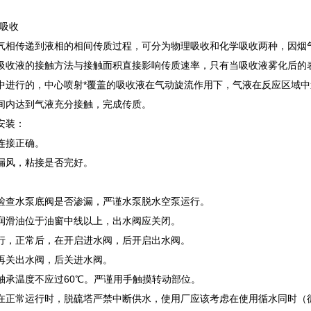
理吸收
从气相传递到液相的相间传质过程，可分为物理吸收和化学吸收两种，因烟
吸收液的接触方法与接触面积直接影响传质速率，只有当吸收液雾化后的
中进行的，中心喷射*覆盖的吸收液在气动旋流作用下，气液在反应区域
间内达到气液充分接触，完成传质。
安装：
连接正确。
漏风，粘接是否完好。
检查水泵底阀是否渗漏，严谨水泵脱水空泵运行。
润滑油位于油窗中线以上，出水阀应关闭。
行，正常后，在开启进水阀，后开启出水阀。
再关出水阀，后关进水阀。
轴承温度不应过60℃。严谨用手触摸转动部位。
在正常运行时，脱硫塔严禁中断供水，使用厂应该考虑在使用循水同时（