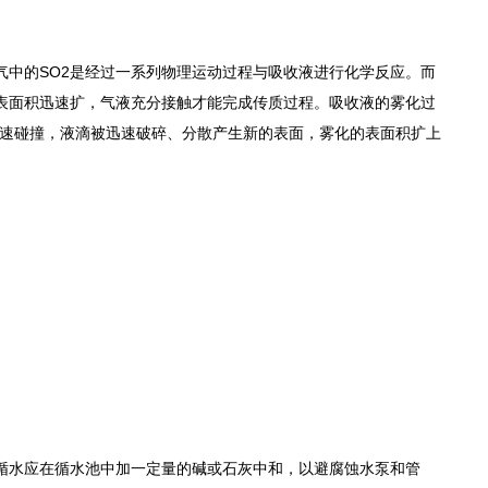
气中的SO2是经过一系列物理运动过程与吸收液进行化学反应。而
表面积迅速扩，气液充分接触才能完成传质过程。吸收液的雾化过
中速碰撞，液滴被迅速破碎、分散产生新的表面，雾化的表面积扩上
循水应在循水池中加一定量的碱或石灰中和，以避腐蚀水泵和管