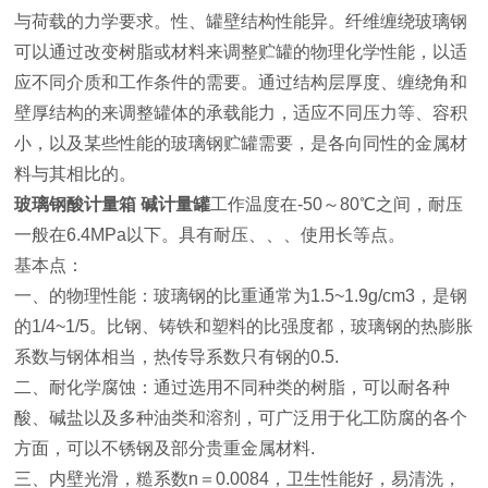
与荷载的力学要求。性、罐壁结构性能异。纤维缠绕玻璃钢
可以通过改变树脂或材料来调整贮罐的物理化学性能，以适
应不同介质和工作条件的需要。通过结构层厚度、缠绕角和
壁厚结构的来调整罐体的承载能力，适应不同压力等、容积
小，以及某些性能的玻璃钢贮罐需要，是各向同性的金属材
料与其相比的。
玻璃钢酸计量箱 碱计量罐
工作温度在-50～80℃之间，耐压
一般在6.4MPa以下。具有耐压、、、使用长等点。
基本点：
一、的物理性能：玻璃钢的比重通常为1.5~1.9g/cm3，是钢
的1/4~1/5。比钢、铸铁和塑料的比强度都，玻璃钢的热膨胀
系数与钢体相当，热传导系数只有钢的0.5.
二、耐化学腐蚀：通过选用不同种类的树脂，可以耐各种
酸、碱盐以及多种油类和溶剂，可广泛用于化工防腐的各个
方面，可以不锈钢及部分贵重金属材料.
三、内壁光滑，糙系数n＝0.0084，卫生性能好，易清洗，