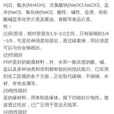
H)2)、氨水(NH4OH)、次氯酸钠(NaOCl,NaClO)、盐
水(NaCl)、氯化钠(NaCl)、酸性、碱性、盐类、有机
酸碱盐等化学介质及酱油、食醋等食品介质。
性：
(1)轻质强，相对密度在1.5~2.0之间，只有碳钢的1/4
~1/5，可是拉伸强度却接近，甚过碳素钢，而比强度
可以与合金钢相比。
(2)性能好
FRP是好的耐腐材料，对、水和一般浓度的酸、碱、
盐以及多种油类和溶剂都有较好的抵抗能力。已应用
到化工防腐的各个方面，正在取代碳钢、不锈钢、木
材、有色金属等。
(3)电性能好
是的缘材料，用来制造缘体。频下仍能好介电性。微
波透过性好，已广泛用于雷达天线罩。
(4)热性能好