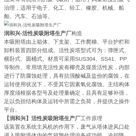
治理，适用于电子、化工、轻工、橡胶、机械、船
舶、汽车、石油等。
润和兴-活性炭吸附塔生产厂
构造
本吸附塔由上箱体、下支架、工作爬梯、平台护栏和
卸料装置四部分组成。活性炭塔型式可为：弹匣式、
横卧式、圆桶式。材质可采用SUS304、SS41、PP
等制作。常用填充活性炭有椰壳及煤质活性炭，内部
进行了防腐蚀处理，具有抗强酸碱及盐份的腐蚀，在
运转使用状况下，不受其它因素氧化腐蚀。主结构体
厚度须根据各型号及处理量确定，且具有足够补强，
足以负担结构体及运转中所需之负荷，并提供之操作
平台。
【润和兴】活性炭吸附塔生产厂
工作原理
该装置在系统主风机的作用下，废气从塔体进风口处
进入吸附塔体内的气箱预处理设备或功能，冷却降